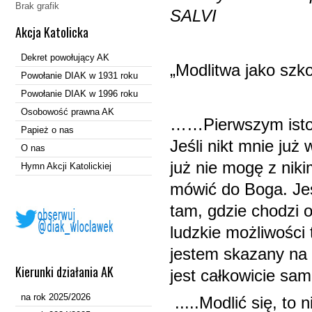
Brak grafik
SA
Akcja Katolicka
Dekret powołujący AK
„Modlitwa jako szko
Powołanie DIAK w 1931 roku
Powołanie DIAK w 1996 roku
Osobowość prawna AK
……Pierwszym istotn
Papież o nas
Jeśli nikt mnie już
O nas
już nie mogę z ni
Hymn Akcji Katolickiej
mówić do Boga. Jeś
tam, gdzie chodzi o
ludzkie możliwości
jestem skazany na 
Kierunki działania AK
jest całkowicie sa
na rok 2025/2026
.....Modlić się, to