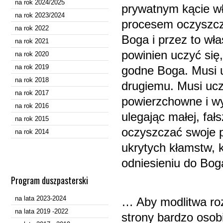
na rok 2024/2025
prywatnym kącie wł
na rok 2023/2024
procesem oczyszcze
na rok 2022
Boga i przez to wła
na rok 2021
powinien uczyć się
na rok 2020
na rok 2019
godne Boga. Musi u
na rok 2018
drugiemu. Musi ucz
na rok 2017
powierzchowne i w
na rok 2016
ulegając małej, fał
na rok 2015
oczyszczać swoje pr
na rok 2014
ukrytych kłamstw, 
odniesieniu do Bog
Program duszpasterski
na lata 2023-2024
… Aby modlitwa roz
na lata 2019 -2022
strony bardzo osob