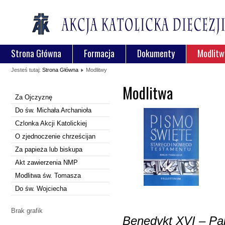
Strona Główna
Formacja
Dokumenty
Modlitw
Jesteś tutaj:
Strona Główna
Modlitwy
Modlitwa
Za Ojczyznę
Do św. Michała Archanioła
Czlonka Akcji Katolickiej
O zjednoczenie chrześcijan
Za papieża lub biskupa
Akt zawierzenia NMP
Modlitwa św. Tomasza
Do św. Wojciecha
Brak grafik
Benedykt XVI – P