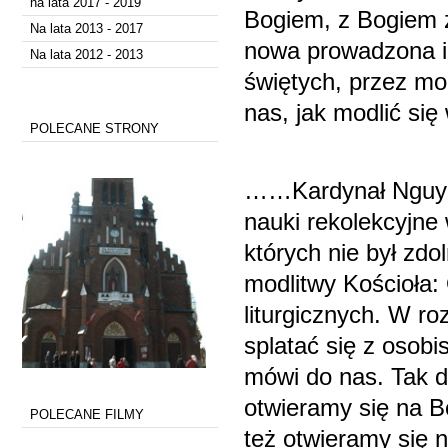
na lata 2017 - 2019
Bogiem, z Bogiem ż
Na lata 2013 - 2017
nowa prowadzona i 
Na lata 2012 - 2013
świętych, przez mod
nas, jak modlić się
POLECANE STRONY
……Kardynał Nguyen
nauki rekolekcyjne 
których nie był zdo
modlitwy Kościoła:
liturgicznych. W r
splatać się z oso
mówi do nas. Tak d
otwieramy się na Bo
POLECANE FILMY
też otwieramy się n