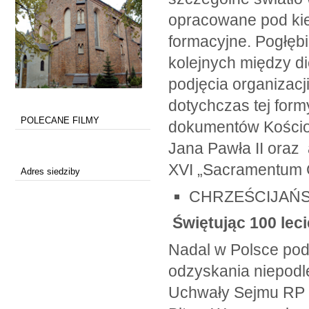
opracowane pod kier
formacyjne. Pogłęb
kolejnych między d
podjęcia organizacj
dotychczas tej form
POLECANE FILMY
dokumentów Kościoła
Jana Pawła II oraz 
XVI „Sacramentum Ca
Adres siedziby
CHRZEŚCIJAŃS
Świętując 100 leci
Nadal w Polsce pod
odzyskania niepodle
Uchwały Sejmu RP 