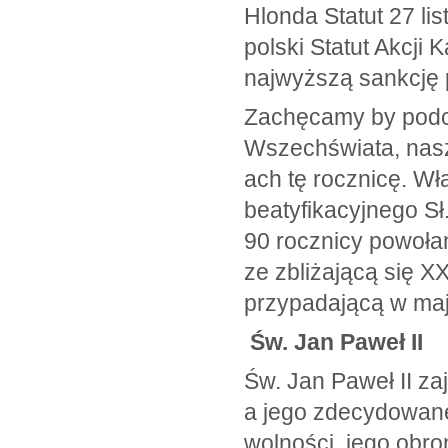
Hlonda Statut 27 li
polski Statut Akcji 
najwyższą sankcję
Zachęcamy by podc
Wszechświata, nas
ach tę rocznicę. W
beatyfikacyjnego S
90 rocznicy powołan
ze zbliżającą się X
przypadającą w maj
Św. Jan Paweł II
Św. Jan Paweł II zaj
a jego zdecydowane
wolności, jego obr