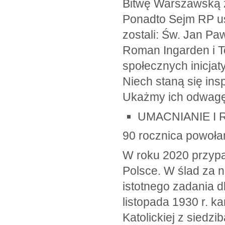
Bitwę Warszawską z
Ponadto Sejm RP u
zostali: Św. Jan Pa
Roman Ingarden i T
społecznych inicja
Niech staną się ins
Ukażmy ich odwagę i
UMACNIANIE I
90 rocznica powołan
W roku 2020 przypad
Polsce. W ślad za 
istotnego zadania d
listopada 1930 r. k
Katolickiej z sied