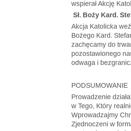
wspierał Akcję Kato
Sł. Boży Kard. St
Akcja Katolicka weź
Bożego Kard. Stefa
zachęcamy do trwan
pozostawionego nau
odwaga i bezgranic
PODSUMOWANIE
Prowadzenie działal
w Tego, Który realni
Wprowadzajmy Chry
Zjednoczeni w forma