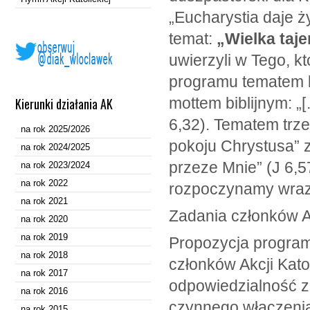
„Eucharystia daje 
temat:
„Wielka taj
uwierzyli w Tego, kt
programu tematem b
mottem biblijnym: „
Kierunki działania AK
6,32). Tematem trz
na rok 2025/2026
pokoju Chrystusa” z
na rok 2024/2025
przeze Mnie” (J 6,
na rok 2023/2024
na rok 2022
rozpoczynamy wraz 
na rok 2021
Zadania członków Ak
na rok 2020
na rok 2019
Propozycja program
na rok 2018
członków Akcji Kato
na rok 2017
odpowiedzialność za
na rok 2016
czynnego włączenia
na rok 2015