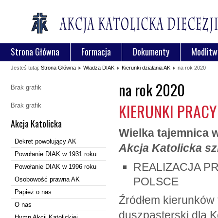
Strona Główna
Formacja
Dokumenty
Modlitw
Jesteś tutaj:
Strona Główna
Władza DIAK
Kierunki działania AK
na rok 2020
na rok 2020
Brak grafik
KIERUNKI PRACY
Brak grafik
Akcja Katolicka
Wielka tajemnica 
Dekret powołujący AK
Akcja Katolicka sz
Powołanie DIAK w 1931 roku
REALIZACJA P
Powołanie DIAK w 1996 roku
POLSCE
Osobowość prawna AK
Papież o nas
Źródłem kierunków f
O nas
duszpasterski dla K
Hymn Akcji Katolickiej