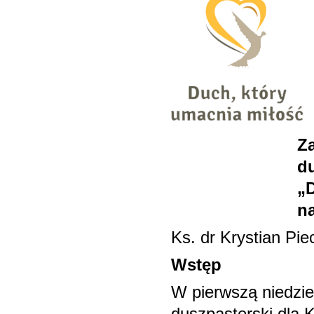
Za
d
„
na
Ks. dr Krystian Pi
Wstęp
W pierwszą niedzie