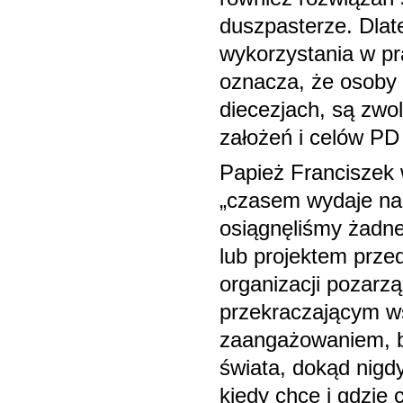
duszpasterze. Dlat
wykorzystania w pr
oznacza, że osoby 
diecezjach, są zwo
założeń i celów PD 
Papież Franciszek w
„czasem wydaje nam
osiągnęliśmy żadneg
lub projektem przed
organizacji pozarz
przekraczającym w
zaangażowaniem, by
świata, dokąd nigdy
kiedy chce i gdzie