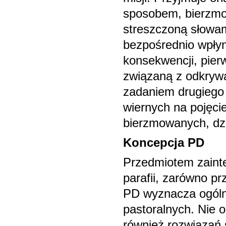
sposobem, bierzmo
streszczoną słowam
bezpośrednio wpłyn
konsekwencji, pier
związaną z odkryw
zadaniem drugiego 
wiernych na pojęci
bierzmowanych, dz
Koncepcja PD
Przedmiotem zaint
parafii, zarówno pr
PD wyznacza ogólną
pastoralnych. Nie 
również rozwiązań 