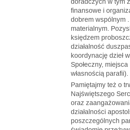
doradczych w tym z
finansowe i organiz
dobrem wspólnym . 
materialnym. Pozys
księdzem proboszcz
działalność duszpas
koordynację dzieł w
Społeczny, miejsca 
własnością parafii).
Pamiętajmy też o tr
Najświętszego Ser
oraz zaangażowani
działalności apostol
poszczególnych par
świadomie przeżywa