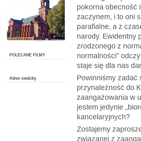
pokorna obecność i 
zaczynem, i to oni 
parafialne, a z cz
narody. Ewidentny 
zrodzonego z normal
normalności” odczy
POLECANE FILMY
staje się dla nas d
Powinniśmy zadać 
Adres siedziby
przynależność do Ko
zaangażowania w ur
jestem jedynie „bio
kancelaryjnych?
Zostajemy zaproszen
związanej z zaanga