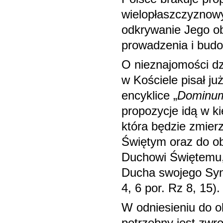
wielopłaszczyznowy
odkrywanie Jego o
prowadzenia i budo
O nieznajomości dz
w Kościele pisał ju
encyklice „
Dominum 
propozycje idą w k
która będzie zmier
Świętym oraz do ob
Duchowi Świętemu, 
Ducha swojego Syna
4, 6 por. Rz 8, 15).
W odniesieniu do 