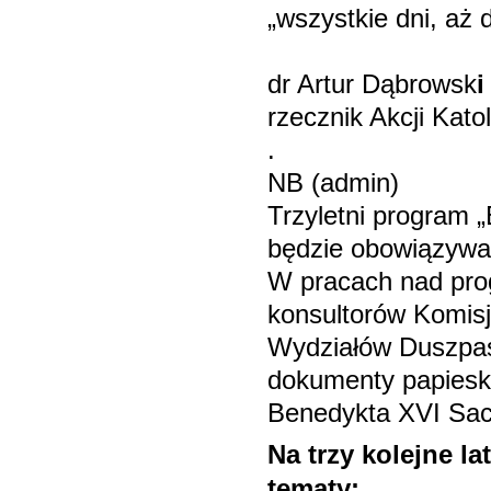
„wszystkie dni, aż 
dr Artur Dąbrowsk
i
rzecznik Akcji Kato
.
NB (admin)
Trzyletni program „
będzie obowiązywał
W pracach nad pro
konsultorów Komisj
Wydziałów Duszpas
dokumenty papieskie
Benedykta XVI Sac
Na trzy kolejne l
tematy: