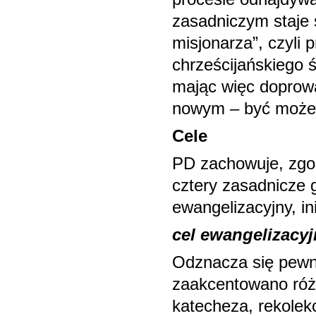
zasadniczym staje s
misjonarza”, czyli
chrześcijańskiego ś
mając więc doprowa
nowym – być może 
Cele
PD zachowuje, zgod
cztery zasadnicze g
ewangelizacyjny, in
cel ewangelizacyj
Odznacza się pewną
zaakcentowano róż
katecheza, rekolek