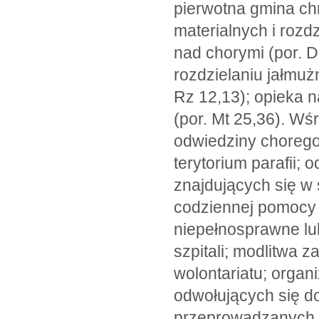
pierwotna gmina ch
materialnych i rozdz
nad chorymi (por. 
rozdzielaniu jałmuż
Rz 12,13); opieka n
(por. Mt 25,36). Wś
odwiedziny chorego
terytorium parafii;
znajdujących się w 
codziennej pomocy 
niepełnosprawne lu
szpitali; modlitwa 
wolontariatu; orga
odwołujących się do
przeprowadzanych w