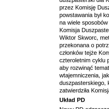
duszpasterski dla 
przez Komisję Dus
powstawania był ko
na wiele sposobów 
Komisja Duszpaster
Wiktor Skworc, met
przekonana o potrz
członków tejże Kom
czteroletnim cyklu
aby rozwinąć temat
wtajemniczenia, ja
duszpasterskiego, k
zatwierdziła Komisj
Układ PD