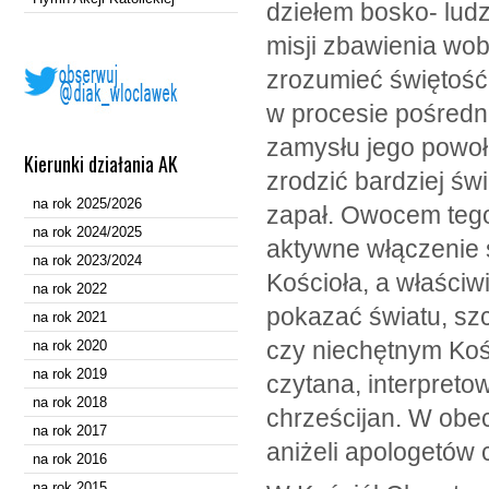
dziełem bosko- ludz
misji zbawienia wo
zrozumieć świętość 
w procesie pośredn
zamysłu jego powoł
Kierunki działania AK
zrodzić bardziej św
na rok 2025/2026
zapał. Owocem tegor
na rok 2024/2025
aktywne włączenie 
na rok 2023/2024
Kościoła, a właściw
na rok 2022
pokazać światu, s
na rok 2021
czy niechętnym Kośc
na rok 2020
na rok 2019
czytana, interpret
na rok 2018
chrześcijan. W obe
na rok 2017
aniżeli apologetów
na rok 2016
na rok 2015