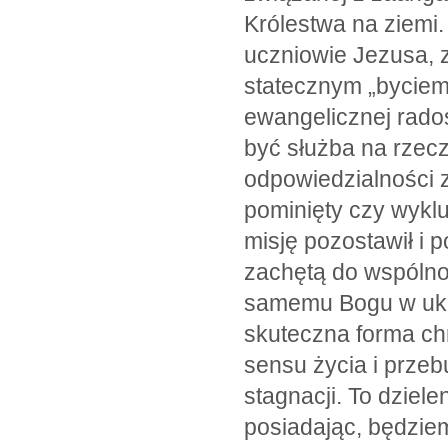
Królestwa na ziemi.
uczniowie Jezusa, 
statecznym „byciem
ewangelicznej rado
być służba na rzec
odpowiedzialności za
pominięty czy wyklu
misję pozostawił i 
zachętą do wspólno
samemu Bogu w ukaz
skuteczna forma chr
sensu życia i przeb
stagnacji. To dziel
posiadając, będzie