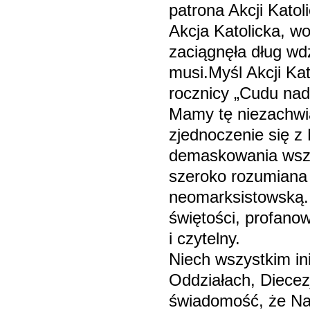
patrona Akcji Katol
Akcja Katolicka, 
zaciągnęła dług wdz
musi.Myśl Akcji Kat
rocznicy „Cudu nad
Mamy tę niezachwia
zjednoczenie się z
demaskowania wszel
szeroko rozumiana 
neomarksistowską. 
świętości, profan
i czytelny.
Niech wszystkim ini
Oddziałach, Diecez
świadomość, że Nas