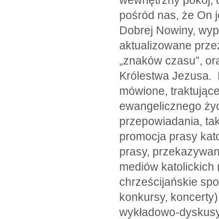
wewnętrzny pokój, d
pośród nas, że On j
Dobrej Nowiny, wyp
aktualizowane przez
„znaków czasu”, or
Królestwa Jezusa. 
mówione, traktujące
ewangelicznego życ
przepowiadania, tak
promocja prasy kato
prasy, przekazywan
mediów katolickich (
chrześcijańskie spo
konkursy, koncerty);
wykładowo-dyskusyj