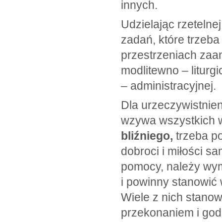
innych.
Udzielając rzetelne
zadań, które trzeb
przestrzeniach zaa
modlitewno – liturg
– administracyjnej.
Dla urzeczywistnie
wzywa wszystkich 
bliźniego,
trzeba po
dobroci i miłości s
pomocy, należy wym
i powinny stanowić 
Wiele z nich stanow
przekonaniem i go