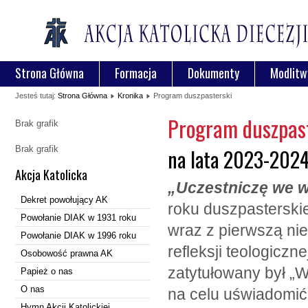
Strona Główna
Formacja
Dokumenty
Modlitw
Jesteś tutaj:
Strona Główna
Kronika
Program duszpasterski
Program duszpas
Brak grafik
Brak grafik
na lata 2023-202
Akcja Katolicka
„Uczestniczę we w
Dekret powołujący AK
roku duszpasterski
Powołanie DIAK w 1931 roku
wraz z pierwszą nie
Powołanie DIAK w 1996 roku
refleksji teologiczn
Osobowość prawna AK
zatytułowany był „
Papież o nas
O nas
na celu uświadomić
Hymn Akcji Katolickiej