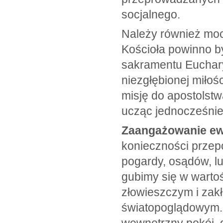
socjalnego.
Należy również moc
Kościoła powinno b
sakramentu Eucharys
niezgłębionej miłoś
misję do apostolst
ucząc jednocześnie
Zaangażowanie ew
konieczności przep
pogardy, osądów, lu
gubimy się w warto
złowieszczym i zak
światopoglądowym. 