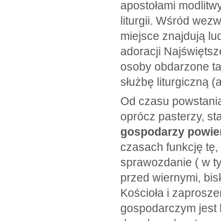
apostołami modlitw
liturgii. Wśród wez
miejsce znajdują lud
adoracji Najświęts
osoby obdarzone t
służbę liturgiczną (a
Od czasu powstania 
oprócz pasterzy, sta
gospodarzy powier
czasach funkcję tę,
sprawozdanie ( w 
przed wiernymi, bi
Kościoła i zaprosz
gospodarczym jest