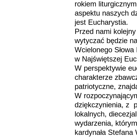
rokiem liturgiczny
aspektu naszych dz
jest Eucharystia.
Przed nami kolejny 
wytyczać będzie na
Wcielonego Słowa 
w Najświętszej Euch
W perspektywie eu
charakterze zbawcz
patriotyczne, znajd
W rozpoczynającym 
dziękczynienia, z 
lokalnych, diecezja
wydarzenia, którym
kardynała Stefana 