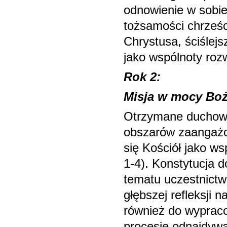
odnowienie w sobi
tożsamości chrześc
Chrystusa, ściślejs
jako wspólnoty rozw
Rok 2:
Misja w mocy Bo
Otrzymane duchowe
obszarów zaangażow
się Kościół jako ws
1-4). Konstytucja 
tematu uczestnictw
głębszej refleksji
również do wyprac
procesie odnajdyw