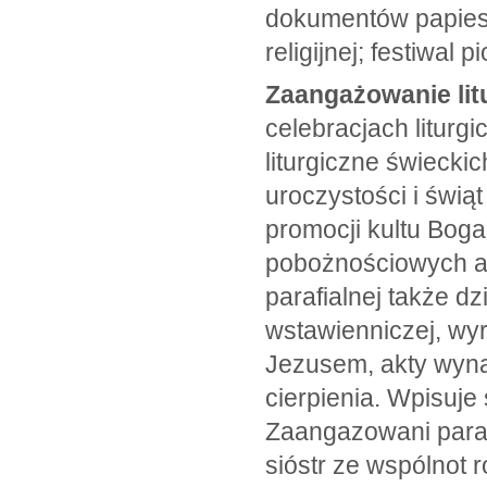
dokumentów papieski
religijnej; festiwal pi
Zaangażowanie lit
celebracjach liturg
liturgiczne świecki
uroczystości i świą
promocji kultu Bog
pobożnościowych ak
parafialnej także d
wstawienniczej, wy
Jezusem, akty wynag
cierpienia. Wpisuje
Zaangazowani parafi
sióstr ze wspólnot 