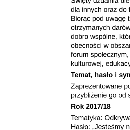
Święty uzdalnia b
dla innych oraz do 
Biorąc pod uwagę 
otrzymanych darów
dobro wspólne, któ
obecności w obszar
forum społecznym, n
kulturowej, edukacyj
Temat, hasło i sy
Zaprezentowane po
przybliżenie go od 
Rok 2017/18
Tematyka: Odkrywa
Hasło: „Jesteśmy n