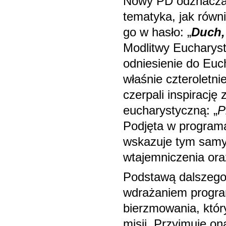
Nowy PD odznacza 
tematyka, jak równi
go w hasło: „
Duch,
Modlitwy Eucharys
odniesienie do Euc
właśnie czteroletn
czerpali inspirację
eucharystyczną: „
P
Podjęta w program
wskazuje tym samy
wtajemniczenia ora
Podstawą dalszego 
wdrażaniem program
bierzmowania, który
misji. Przyjmuje o