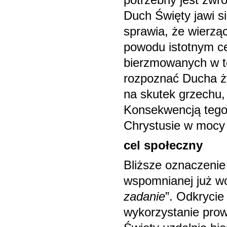
potrzebny jest zwro
Duch Święty jawi si
sprawia, że wierząc
powodu istotnym ce
bierzmowanych w t
rozpoznać Ducha ży
na skutek grzechu, 
Konsekwencją tego
Chrystusie w mocy
cel społeczny
Bliższe oznaczenie 
wspomnianej już wc
zadanie
”. Odkryci
wykorzystanie prow