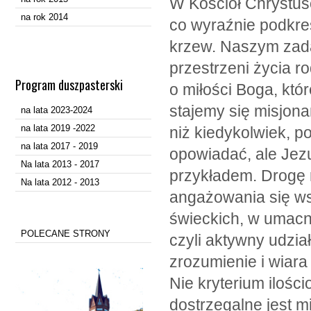
W Kościół Chrystus
na rok 2014
co wyraźnie podkre
krzew. Naszym zada
przestrzeni życia r
Program duszpasterski
o miłości Boga, któr
stajemy się misjon
na lata 2023-2024
na lata 2019 -2022
niż kiedykolwiek, po
na lata 2017 - 2019
opowiadać, ale Jez
Na lata 2013 - 2017
przykładem. Drogę r
Na lata 2012 - 2013
angażowania się ws
świeckich, w umacni
POLECANE STRONY
czyli aktywny udział
zrozumienie i wiara
Nie kryterium ilości
dostrzegalne jest mi