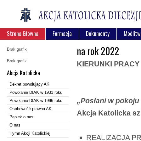
Strona Główna
Formacja
Dokumenty
Modlitw
na rok 2022
Brak grafik
Brak grafik
KIERUNKI PRACY 
Akcja Katolicka
Dekret powołujący AK
Powołanie DIAK w 1931 roku
„Posłani w pokoju
Powołanie DIAK w 1996 roku
Osobowość prawna AK
Akcja Katolicka sz
Papież o nas
O nas
Hymn Akcji Katolickiej
REALIZACJA P