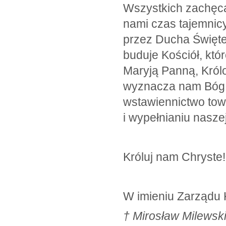
Wszystkich zachęca
nami czas tajemnicy
przez Ducha Święte
buduje Kościół, któr
Maryją Panną, Król
wyznacza nam Bóg. 
wstawiennictwo to
i wypełnianiu naszej
Króluj nam Chryste!
W imieniu Zarządu K
† Mirosła