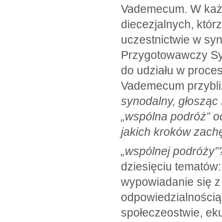
Vademecum. W każde
diecezjalnych, któr
uczestnictwie w syn
Przygotowawczy Sy
do udziału w proce
Vademecum przybliż
synodalny, głosząc 
„wspólna podróż” o
jakich kroków zach
„wspólnej podróży
dziesięciu tematów:
wypowiadanie się z 
odpowiedzialnością 
społeczeostwie, ek