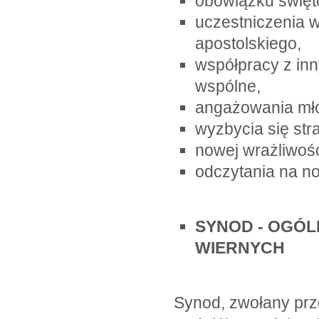
obowiązku święto
uczestniczenia w
apostolskiego,
współpracy z inn
wspólne,
angażowania mło
wyzbycia się stra
nowej wrażliwośc
odczytania na no
SYNOD - OGÓ
WIERNYCH
Synod, zwołany prz