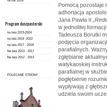
na rok 2014
Pomocą pozostaje n
adhortacja apostol
Jana Pawła II
„Rede
Program duszpasterski
w jednolitej formac
na lata 2023-2024
Tadeusza Borutki m
na lata 2019 -2022
podjęcia organizacji
na lata 2017 - 2019
parafialnych. Ważn
Na lata 2013 - 2017
zgłębianie aktualn
Na lata 2012 - 2013
watykaoskiej instru
parafialnej w służbi
POLECANE STRONY
pogłębienie rozumien
wypływają z głębsze
udziela swoim ucze