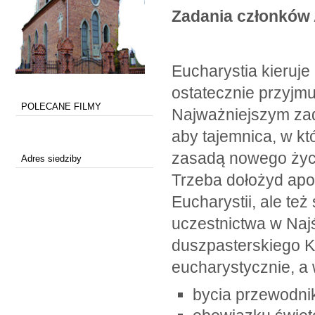
Zadania członków A
Eucharystia kieruj
ostatecznie przyjm
POLECANE FILMY
Najważniejszym zad
aby tajemnica, w któ
zasadą nowego życia
Adres siedziby
Trzeba dołożyd apos
Eucharystii, ale te
uczestnictwa w Naj
duszpasterskiego K
eucharystycznie, a w
bycia przewodnik