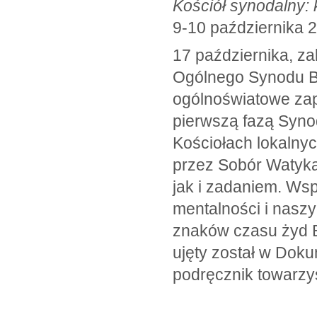
Kościół synodalny: 
9-10 października 
17 października, 
Ogólnego Synodu Bi
ogólnoświatowe zap
pierwszą fazą Synod
Kościołach lokalny
przez Sobór Watyka
jak i zadaniem. Ws
mentalności i naszy
znaków czasu żyd 
ujęty został w Dok
podręcznik towarzy