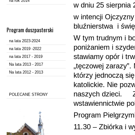
na rok 2014
w dniu 25 sierpnia 
w intencji
Ojczyzny 
bluźnierstwa i świę
Program duszpasterski
W tym trudnym i b
na lata 2023-2024
poniżaniem i szyde
na lata 2019 -2022
stawiamy opór i trw
na lata 2017 - 2019
Na lata 2013 - 2017
„tęczowej zarazy”
Na lata 2012 - 2013
którzy jednoczą się
katolickie. Nie po
naszych dzieci. Z 
POLECANE STRONY
wstawiennictwie po
Program Pielgrzymk
11.30 – Zbiórka i 