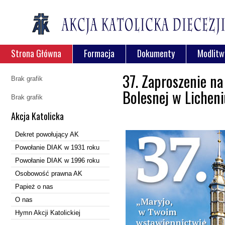
Strona Główna
Formacja
Dokumenty
Modlitw
37. Zaproszenie na
Brak grafik
Bolesnej w Licheni
Brak grafik
Akcja Katolicka
Dekret powołujący AK
Powołanie DIAK w 1931 roku
Powołanie DIAK w 1996 roku
Osobowość prawna AK
Papież o nas
O nas
Hymn Akcji Katolickiej