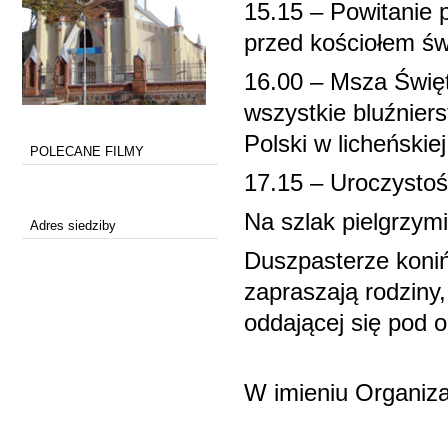
15.15 – Powitanie 
przed kościołem św
16.00 – Msza Święt
wszystkie bluźnier
Polski w licheńskiej
POLECANE FILMY
17.15 – Uroczystoś
Na szlak pielgrzym
Adres siedziby
Duszpasterze koniń
zapraszają rodziny,
oddającej się pod o
W imieniu Organiza